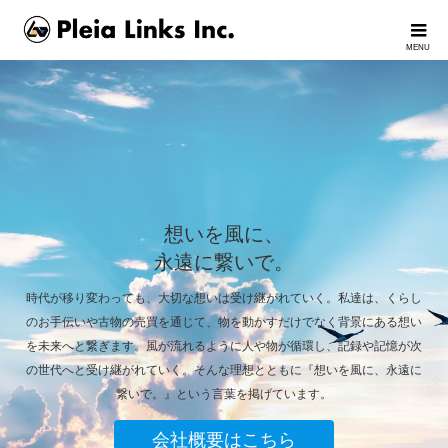
想いを風に、
永遠に繋いで。
時代が移り変わっても、大切な想いは受け継がれていく。私達は、くらし
のお手伝いや古物の売買を通じて、物を動かすだけでなく背景にある想い
を未来へと繋ぎます。風が流れるように人や物が循環し、記録や記憶が次
の世代へと受け継がれていく。そんな理想とともに『想いを風に、永遠に
繋いで。』という言葉を掲げています。
会社概要はこちら